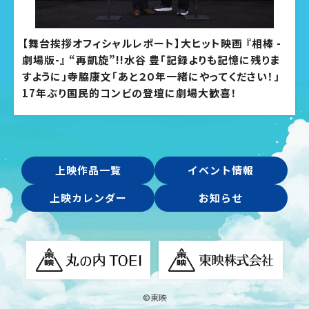
【舞台挨拶オフィシャルレポート】大ヒット映画 『相棒 -
劇場版-』 “再凱旋”!!水谷 豊「記録よりも記憶に残りま
すように」寺脇康文「あと２０年一緒にやってください！」
17年ぶり国民的コンビの登壇に劇場大歓喜！
上映作品一覧
イベント情報
上映カレンダー
お知らせ
©東映