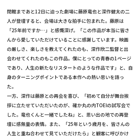
閉館まであと12日に迫った劇場に藤原竜也と深作健太の二
人が登壇すると、会場は大きな拍手に包まれた。藤原は
「25年前ですか…」と感慨深げ。「この作品が本当に皆さ
んから愛していただけていることに感謝しています。映画
の厳しさ、楽しさを教えてくれたのも、深作欣二監督と出
会わせてくれたのもこの作品。僕にとっての青春の1ページ
であり、人生の新たなリスタートのような作品です」と、自
身のターニングポイントである本作への熱い思いを語っ
た。
一方、深作は藤原との再会を喜び、「初めて自分が舞台挨
拶に立たせていただいたのが、確か丸の内TOEIの試写会で
した。竜也くんと一緒でしたね」と、思い出の地での再登
壇に感無量の表情。また、「25年という歳月を、皆さんの
人生と重ね合わせて見ていただけたら」と観客に呼びかけ